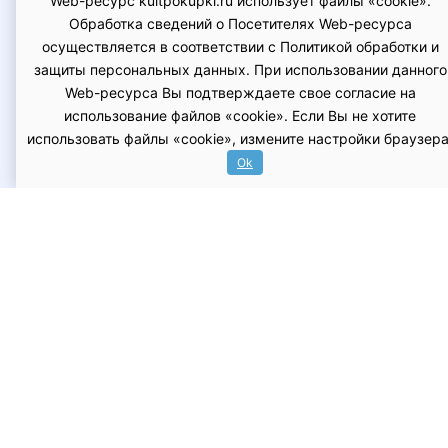
Web-ресурс kultpokupki.ru использует файлы «cookie».
ассортимент включает брелоки, кардхолдеры и
Обработка сведений о Посетителях Web-ресурса
обложки для паспорта. Мы ориентируемся на
осуществляется в соответствии с Политикой обработки и
покупателей, ценящих лаконичный дизайн,
защиты персональных данных. При использовании данного
Web-ресурса Вы подтверждаете свое согласие на
долговечность и высокое качество
использование файлов «cookie». Если Вы не хотите
материалов. Продукция разработана для
использовать файлы «cookie», измените настройки браузера
ежедневного использования, обеспечивая
Ok
удобство хранения карт, документов и
персонализации личных вещей.
Материалы:
Кожа:
В производстве используется
натуральная кожа, преимущественно
растительного дубления (vegetable-tanned
leather) или высококачественная хромовая
выделка. Выбор зависит от линейки продукта,
но всегда приоритет отдается коже с плотной