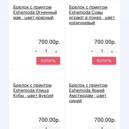
Брелок с принтом
Брелок с принтом
Eshemoda Огненный
Eshemoda Совы
мак , цвет красный
играют в покер , цвет
коричневый
700.00р.
700.00р.
-
-
+
+
Купить
Купить
Брелок с принтом
Брелок с принтом
Eshemoda Улица
Eshemoda Яркий
Кубы , цвет фуксия
Амстердам , цвет
синий
700.00р.
700.00р.