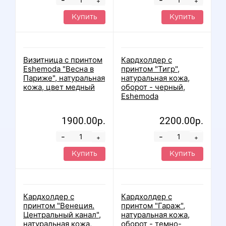
-
-
+
+
Купить
Купить
Визитница с принтом
Кардхолдер с
Eshemoda "Весна в
принтом "Тигр",
Париже", натуральная
натуральная кожа,
кожа, цвет медный
оборот - черный,
Eshemoda
1900.00р.
2200.00р.
-
-
+
+
Купить
Купить
Кардхолдер с
Кардхолдер с
принтом "Венеция.
принтом "Гараж",
Центральный канал",
натуральная кожа,
натуральная кожа,
оборот - темно-