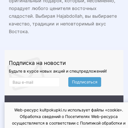
оригинальный подарок, который, несомненно,
порадует любого ценителя восточных
сладостей. Выбирая Hajabdollah, вы выбираете
качество, традиции и неповторимый вкус
Востока.
Подписка на новости
Будьте в курсе новых акций и спецпредложений!
Подписаться
О магазине
Доставка и оплата
Условия возврата и
Web-ресурс kultpokupki.ru использует файлы «cookie».
обмена
Гарантия
Контакты
Оферта
Политика
Обработка сведений о Посетителях Web-ресурса
конфиденциальности
осуществляется в соответствии с Политикой обработки и