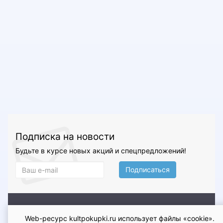
Подписка на новости
Будьте в курсе новых акций и спецпредложений!
Подписаться
О магазине
Доставка и оплата
Условия возврата и
Web-ресурс kultpokupki.ru использует файлы «cookie».
обмена
Гарантия
Контакты
Оферта
Политика