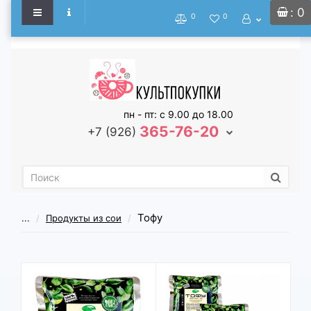
: 0
0
0
пн - пт: с 9.00 до 18.00
365-76-20
+7 (926)
Тофу
...
Продукты из сои