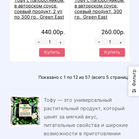
Тофу с папоротником,
Тофу с папоротником,
в авторском соусе,
в авторском соусе,
соевый продукт, 2 уп
соевый продукт, 300
по 300 гр., Green East
гр., Green East
440.00р.
260.00р.
-
-
+
+
Купить
Купить
Фильтр
Показано с 1 по 12 из 57 (всего 5 страниц)
Тофу — это универсальный
растительный продукт, который
ценят за мягкий вкус,
питательные свойства и широкие
возможности в приготовлении