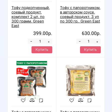
Тофу подкопченный,
Тофу с папоротником,
соевый продукт,
в авторском соусе,
комплект 2 шт. по
соевый продукт, 3 уп
300 грамм, Green
по 300 гр., Green East
East
399.00р.
630.00р.
-
-
+
+
Купить
Купить