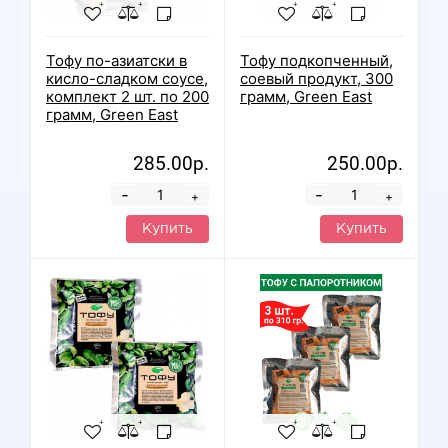
Тофу по-азиатски в
Тофу подкопченный,
кисло-сладком соусе,
соевый продукт, 300
комплект 2 шт. по 200
грамм, Green East
грамм, Green East
285.00р.
250.00р.
-
-
+
+
Купить
Купить