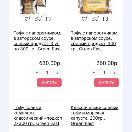
Тофу с папоротником,
Тофу с папоротником,
в авторском соусе,
в авторском соусе,
соевый продукт, 3 уп
соевый продукт, 300
по 300 гр., Green East
гр., Green East
630.00р.
260.00р.
-
-
+
+
Купить
Купить
Нет в наличии
Тофу соевый,
Классический соевый
комплект:
тофу и морская
классический+подкопченный,
капуста, 200гр.,
2х300 гр., Green East
Green East