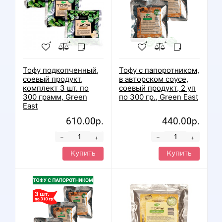
Тофу подкопченный,
Тофу с папоротником,
соевый продукт,
в авторском соусе,
комплект 3 шт. по
соевый продукт, 2 уп
300 грамм, Green
по 300 гр., Green East
East
610.00р.
440.00р.
-
-
+
+
Купить
Купить