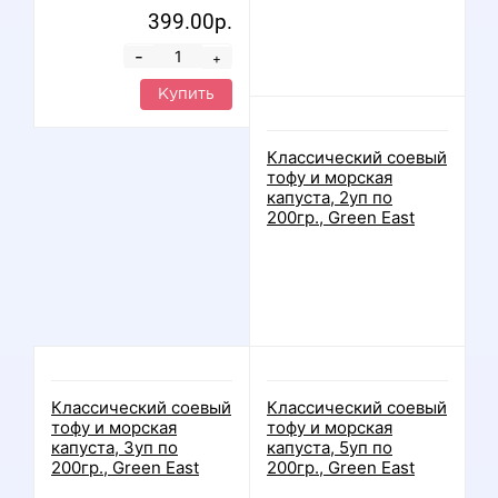
399.00р.
-
+
Купить
Нет в наличии
Классический соевый
тофу и морская
капуста, 2уп по
200гр., Green East
Нет в наличии
Нет в наличии
Классический соевый
Классический соевый
тофу и морская
тофу и морская
капуста, 3уп по
капуста, 5уп по
200гр., Green East
200гр., Green East