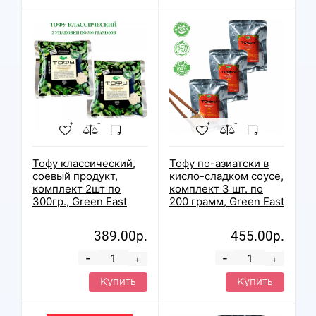
Тофу классический,
Тофу по-азиатски в
соевый продукт,
кисло-сладком соусе,
комплект 2шт по
комплект 3 шт. по
300гр., Green East
200 грамм, Green East
389.00р.
455.00р.
-
-
+
+
Купить
Купить