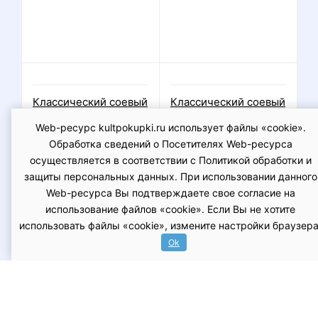
Нет в наличии
Нет в наличии
Классический соевый
Классический соевый
тофу с капустой
тофу с капустой
кимчи, 200гр., Green
кимчи, 2уп по 200гр.,
Web-ресурс kultpokupki.ru использует файлы «cookie».
East
Green East
Обработка сведений о Посетителях Web-ресурса
осуществляется в соответствии с Политикой обработки и
защиты персональных данных. При использовании данного
Web-ресурса Вы подтверждаете свое согласие на
использование файлов «cookie». Если Вы не хотите
использовать файлы «cookie», измените настройки браузера
Нет в наличии
Нет в наличии
Ok
Классический соевый
Классический соевый
тофу с капустой
тофу с капустой
кимчи, 3уп по 200гр.,
кимчи, 5уп по 200гр.,
Green East
Green East