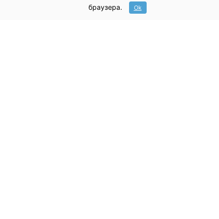
сердечка, 85 гр.
цветка, 90 гр
браузера.
Ok
:
Kelbi
Производитель:
Kelbi
Производител
145.00р.
145.00р.
-
-
+
+
Купить
Купить
Новинка
Новинка