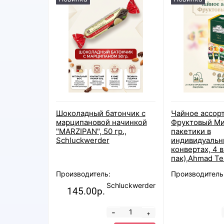
Шоколадный батончик с
Чайное ассор
марципановой начинкой
Фруктовый Ми
"MARZIPAN", 50 гр.,
пакетики в
Schluckwerder
индивидуальн
конвертах, 4 в
пак),Ahmad Te
Производитель:
Производитель
Schluckwerder
145.00р.
-
+