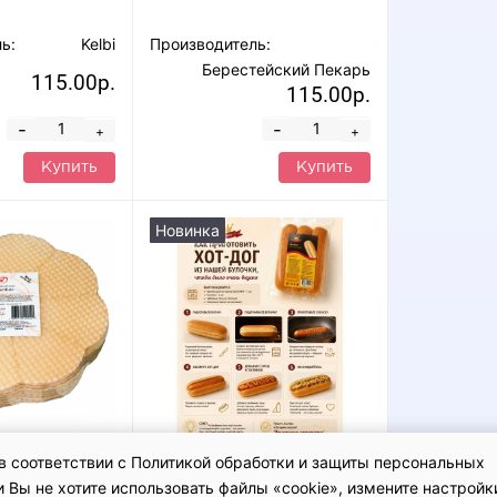
ь:
Kelbi
Производитель:
Берестейский Пекарь
115.00р.
115.00р.
-
-
+
+
Купить
Купить
Новинка
в соответствии с Политикой обработки и защиты персональных
и" в форме
Булочки "Делбургер" для
 Вы не хотите использовать файлы «cookie», измените настройк