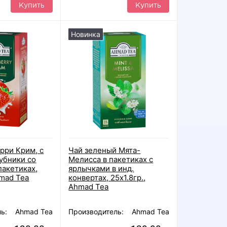
Купить
Купить
Новинка
рри Крим, с
Чай зеленый Мята-
убники со
Мелисса в пакетиках с
пакетиках,
ярлычками в инд.
hmad Tea
конвертах, 25х1.8гр.,
Ahmad Tea
ь:
Ahmad Tea
Производитель:
Ahmad Tea