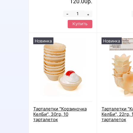
120.00р.
-
+
Купить
Новинка
Новинка
Тарталетки "Корзиночка
Тарталетки "К
КелБи", 30гр, 10
КелБи", 22гр, 
тарталеток
тарталеток