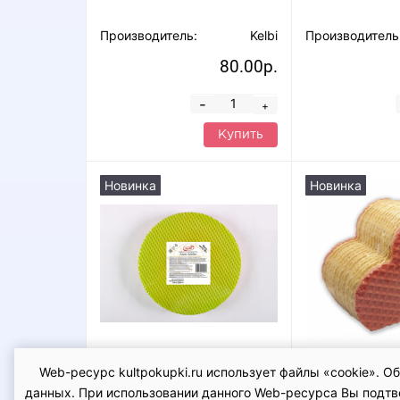
Производитель:
Kelbi
Производитель
80.00р.
-
+
Купить
Новинка
Новинка
Web-ресурс kultpokupki.ru использует файлы «cookie». 
Коржи круглые, диаметр -
Коржи "Сердеч
данных. При использовании данного Web-ресурса Вы подтвер