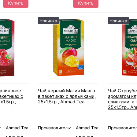
Купить
Купить
Новинка
Новинка
алиновое
Чай черный Магия Манго
Чай Строубе
акетиках с
в пакетиках с ярлычками,
ароматом кл
1.5гр.,
25х1.5гр., Ahmad Tea
сливками, в 
25х1.5гр., A
:
Ahmad Tea
Производитель:
Ahmad Tea
Производител