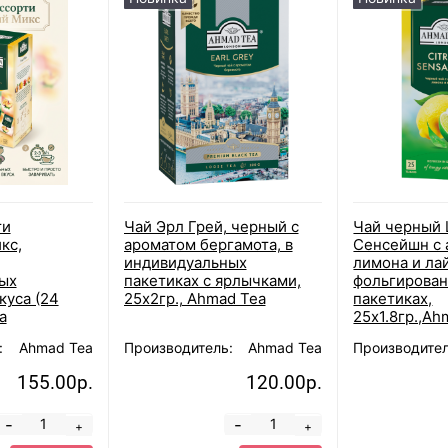
ти
Чай Эрл Грей, черный с
Чай черный 
кс,
ароматом бергамота, в
Сенсейшн с
индивидуальных
лимона и лай
ых
пакетиках с ярлычками,
фольгирова
куса (24
25х2гр., Ahmad Tea
пакетиках,
a
25х1.8гр.,Ah
:
Ahmad Tea
Производитель:
Ahmad Tea
Производител
155.00р.
120.00р.
-
-
+
+