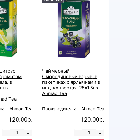
Цитрус
Чай черный
 ароматом
Смородиновый взрыв, в
ма, в
пакетиках с ярлычками в
нных
инд. конвертах, 25х1.5гр.,
Ahmad Tea
mad Tea
ь:
Ahmad Tea
Производитель:
Ahmad Tea
120.00р.
120.00р.
-
-
+
+