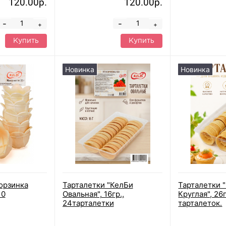
120.00р.
120.00р.
-
-
+
+
Купить
Купить
Новинка
Новинка
орзинка
Тарталетки "КелБи
Тарталетки 
10
Овальная", 16гр.,
Круглая", 26
24тарталетки
тарталеток.