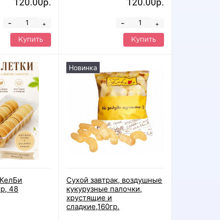
120.00р.
120.00р.
-
-
+
+
Купить
Купить
Новинка
"КелБи
Сухой завтрак, воздушные
гр, 48
кукурузные палочки,
хрустящие и
сладкие,160гр.