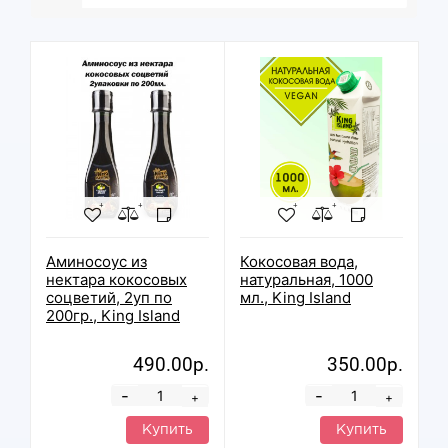
Аминосоус из
Кокосовая вода,
нектара кокосовых
натуральная, 1000
соцветий, 2уп по
мл., King Island
200гр., King Island
490.00р.
350.00р.
-
-
+
+
Купить
Купить