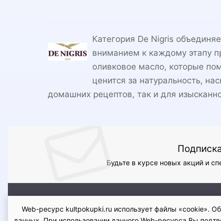
Категория De Nigris объединя
вниманием к каждому этапу п
оливковое масло, которые пом
ценится за натуральность, на
домашних рецептов, так и для изысканно
Подписка
Будьте в курсе новых акций и с
О магазине
Доставка и оплата
Условия возврат
Web-ресурс kultpokupki.ru использует файлы «cookie». 
данных. При использовании данного Web-ресурса Вы подтвер