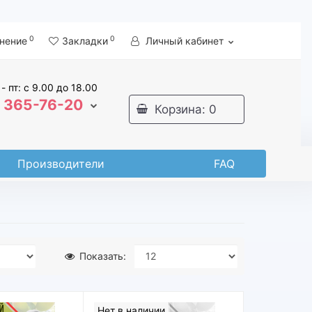
0
0
нение
Закладки
Личный кабинет
 - пт: с 9.00 до 18.00
365-76-20
Корзина
: 0
Производители
FAQ
Показать:
Нет в наличии