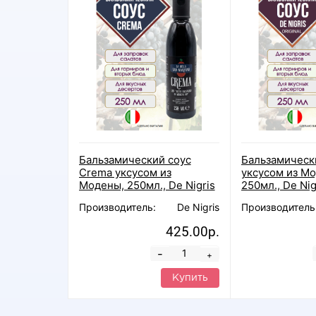
Бальзамический соус
Бальзамически
Crema уксусом из
уксусом из М
Модены, 250мл., De Nigris
250мл., De Nig
Производитель:
De Nigris
Производитель
425.00р.
-
+
Купить