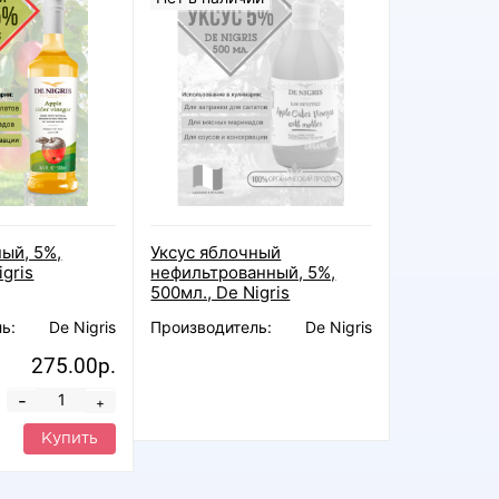
ный, 5%,
Уксус яблочный
igris
нефильтрованный, 5%,
500мл., De Nigris
ь:
De Nigris
Производитель:
De Nigris
275.00р.
-
+
Купить