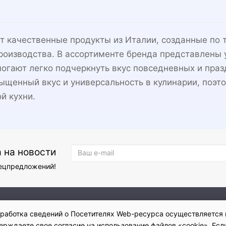
ет качественные продукты из Италии, созданные по
роизводства. В ассортименте бренда представлены 
огают легко подчеркнуть вкус повседневных и праз
сыщенный вкус и универсальность в кулинарии, поэт
й кухни.
 на новости
пецпредложений!
а и обмена
Гарантия
Контакты
Оферта
Политика конфиден
Обработка сведений о Посетителях Web-ресурса осуществляется 
ждаете свое согласие на использование файлов «cookie». Если