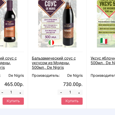
й соус с
Бальзамический соус с
Уксус яблоч
одены,
уксусом из Модены,
500мл., De N
ris
500мл., De Nigris
:
De Nigris
Производитель:
De Nigris
Производител
465.00р.
730.00р.
-
-
+
+
Купить
Купить