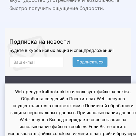
вкус, удобство употребления и возможность
быстро получить ощущение бодрости.
Подписка на новости
Будьте в курсе новых акций и спецпредложений!
Подписаться
О магазине
Доставка и оплата
Условия возврата и
Web-ресурс kultpokupki.ru использует файлы «cookie».
обмена
Гарантия
Контакты
Оферта
Политика
Обработка сведений о Посетителях Web-ресурса
конфиденциальности
осуществляется в соответствии с Политикой обработки и
защиты персональных данных. При использовании данного
Web-ресурса Вы подтверждаете свое согласие на
использование файлов «cookie». Если Вы не хотите
использовать файлы «cookie», измените настройки браузера
kultpokupki.ru - Интернет-магазин KultPokupki.ru ©