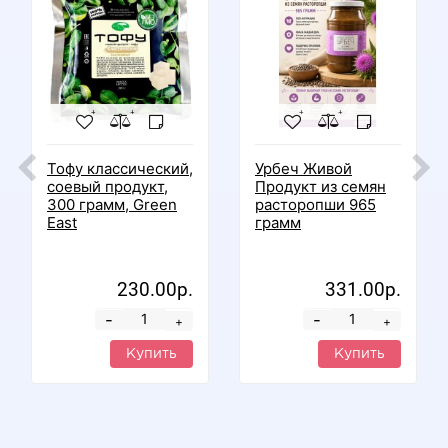
Тофу классический,
Урбеч Живой
соевый продукт,
Продукт из семян
300 грамм, Green
расторопши 965
East
грамм
230.00р.
331.00р.
-
-
+
+
Купить
Купить