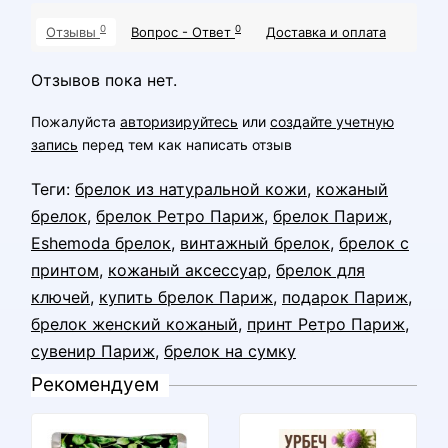
0
0
Отзывы
Вопрос - Ответ
Доставка и оплата
Отзывов пока нет.
Пожалуйста
авторизируйтесь
или
создайте учетную
запись
перед тем как написать отзыв
Теги:
брелок из натуральной кожи
,
кожаный
брелок
,
брелок Ретро Париж
,
брелок Париж
,
Eshemoda брелок
,
винтажный брелок
,
брелок с
принтом
,
кожаный аксессуар
,
брелок для
ключей
,
купить брелок Париж
,
подарок Париж
,
брелок женский кожаный
,
принт Ретро Париж
,
сувенир Париж
,
брелок на сумку
Рекомендуем