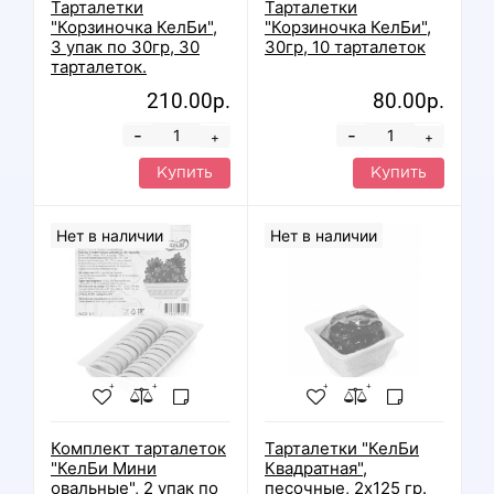
Тарталетки
Тарталетки
"Корзиночка КелБи",
"Корзиночка КелБи",
3 упак по 30гр, 30
30гр, 10 тарталеток
тарталеток.
210.00р.
80.00р.
-
-
+
+
Купить
Купить
Нет в наличии
Нет в наличии
Комплект тарталеток
Тарталетки "КелБи
"КелБи Мини
Квадратная",
овальные", 2 упак по
песочные, 2х125 гр.