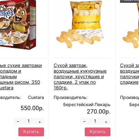
ые сухие завтраки
Сухой завтрак,
Сухой з
коладом и
воздушные кукурузные
воздушн
ладным
палочки, хрустящие и
палочки
ушным рисом, 350
сладкие, 2 упак по
сладкие
Cuetara
160гр.
водитель:
Cuetara
Производитель:
Произво
Берестейский Пекарь
Бер
550.00р.
270.00р.
-
-
+
+
Купить
Купить