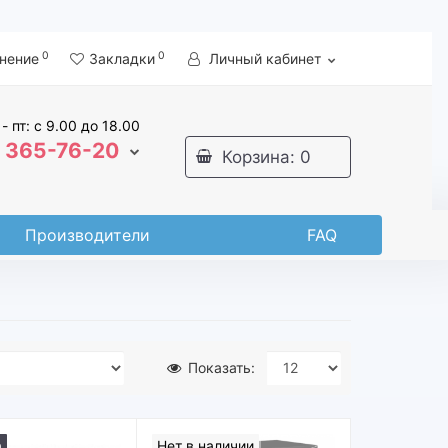
0
0
нение
Закладки
Личный кабинет
 - пт: с 9.00 до 18.00
365-76-20
Корзина
: 0
Производители
FAQ
Показать:
а
Нет в наличии