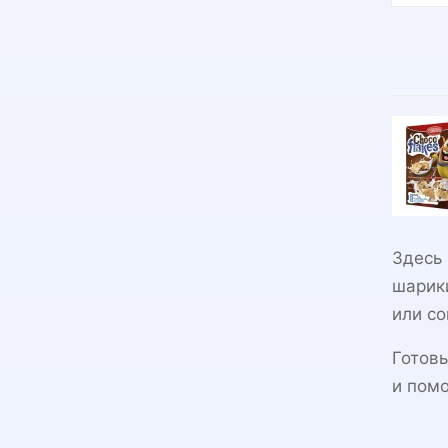
Здесь 
шарики
или со
Готовы
и помо