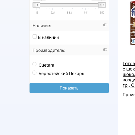
115
224
333
441
550
Наличие:
В наличии
Производитель:
Готов
Cuetara
с шо
Берестейский Пекарь
шоко
возд
гр., 
Показать
Произ