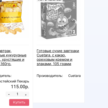
автрак,
Готовые сухие завтраки
ые кукурузные
Cuetara, с какао,
, хрустящие и
ореховым кремом и
,160гр.
злаками, 105 грамм
дитель:
Производитель:
Cuetara
естейский Пекарь
115.00р.
-
+
Купить