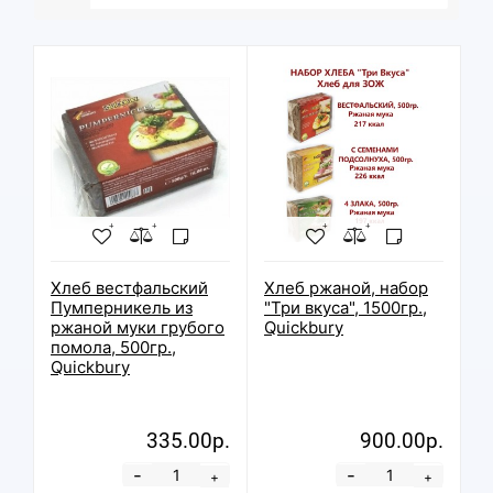
Хлеб вестфальский
Хлеб ржаной, набор
Пумперникель из
"Три вкуса", 1500гр.,
ржаной муки грубого
Quickbury
помола, 500гр.,
Quickbury
335.00р.
900.00р.
-
-
+
+