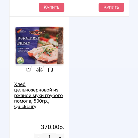
Купить
Купить
Хлеб
цельнозерновой из
ржаной муки грубого
помола, 500гр.,
Quickbury
370.00р.
-
+