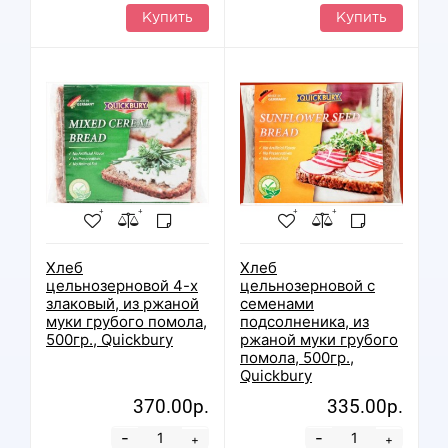
Купить
Купить
Хлеб
Хлеб
цельнозерновой 4-х
цельнозерновой c
злаковый, из ржаной
семенами
муки грубого помола,
подсолненика, из
500гр., Quickbury
ржаной муки грубого
помола, 500гр.,
Quickbury
370.00р.
335.00р.
-
-
+
+