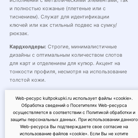
исполнении с металлическими элементами, так
и полностью кожаные (плетеные или с
тиснением). Служат для идентификации
ключей или как стильный подвес на сумку/
рюкзак.
Кардхолдеры:
Строгие, минималистичные
дизайны с оптимальным количеством слотов
для карт и отделением для купюр. Акцент на
тонкости профиля, несмотря на использование
толстой кожи.
Обложки для Паспорта:
Прочные, точно
Web-ресурс kultpokupki.ru использует файлы «cookie».
соответствующие стандартным размерам.
Обработка сведений о Посетителях Web-ресурса
Могут иметь дополнительные карманы для
осуществляется в соответствии с Политикой обработки и
карт или посадочных талонов. Часто
защиты персональных данных. При использовании данного
присутствует ручная строчка, выполняемая
Web-ресурса Вы подтверждаете свое согласие на
использование файлов «cookie». Если Вы не хотите
вощеной полиэстеровой нитью для