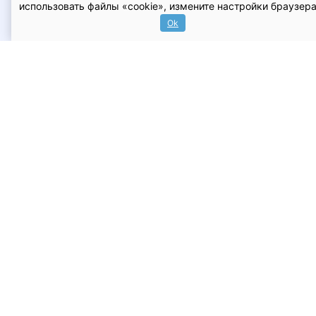
использовать файлы «cookie», измените настройки браузера
максимальной прочности швов.
Ok
Подписка на новости
Будьте в курсе новых акций и спецпредложений!
Подписаться
О магазине
Доставка и оплата
Условия возврата и
обмена
Гарантия
Контакты
Оферта
Политика
конфиденциальности
kultpokupki.ru - Интернет-магазин KultPokupki.ru ©