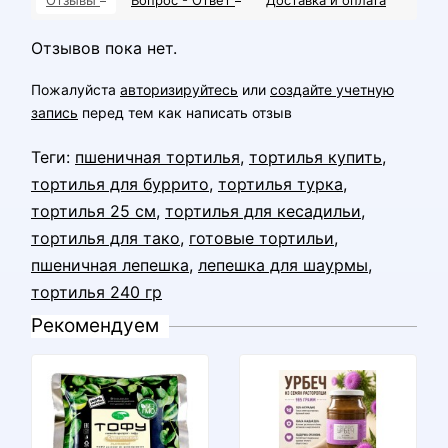
Отзывов пока нет.
Пожалуйста
авторизируйтесь
или
создайте учетную
запись
перед тем как написать отзыв
Теги:
пшеничная тортилья
,
тортилья купить
,
тортилья для буррито
,
тортилья турка
,
тортилья 25 см
,
тортилья для кесадильи
,
тортилья для тако
,
готовые тортильи
,
пшеничная лепешка
,
лепешка для шаурмы
,
тортилья 240 гр
Рекомендуем