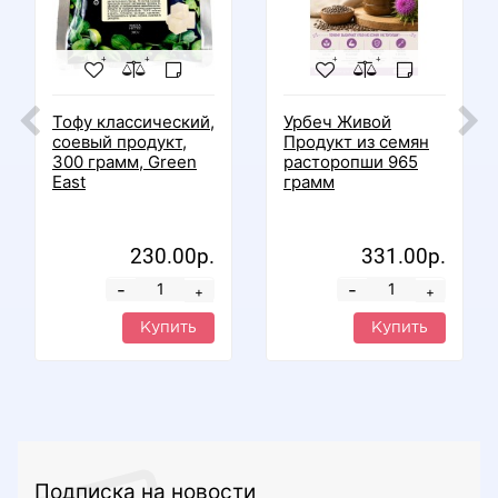
Тофу классический,
Урбеч Живой
соевый продукт,
Продукт из семян
300 грамм, Green
расторопши 965
East
грамм
230.00р.
331.00р.
-
-
+
+
Купить
Купить
Подписка на новости