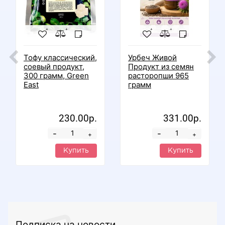
Тофу классический,
Урбеч Живой
соевый продукт,
Продукт из семян
300 грамм, Green
расторопши 965
East
грамм
230.00р.
331.00р.
-
-
+
+
Купить
Купить
Подписка на новости