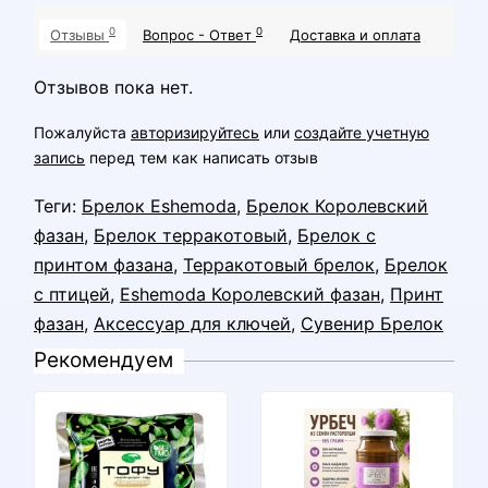
0
0
Отзывы
Вопрос - Ответ
Доставка и оплата
Отзывов пока нет.
Пожалуйста
авторизируйтесь
или
создайте учетную
запись
перед тем как написать отзыв
Теги:
Брелок Eshemoda
,
Брелок Королевский
фазан
,
Брелок терракотовый
,
Брелок с
принтом фазана
,
Терракотовый брелок
,
Брелок
с птицей
,
Eshemoda Королевский фазан
,
Принт
фазан
,
Аксессуар для ключей
,
Сувенир Брелок
Рекомендуем