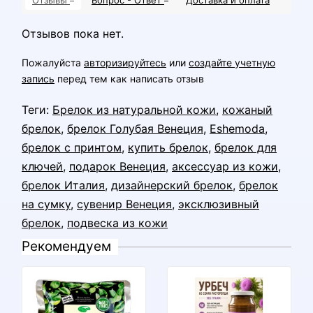
Отзывов пока нет.
Пожалуйста
авторизируйтесь
или
создайте учетную
запись
перед тем как написать отзыв
Теги:
Брелок из натуральной кожи
,
кожаный
брелок
,
брелок Голубая Венеция
,
Eshemoda
,
брелок с принтом
,
купить брелок
,
брелок для
ключей
,
подарок Венеция
,
аксессуар из кожи
,
брелок Италия
,
дизайнерский брелок
,
брелок
на сумку
,
сувенир Венеция
,
эксклюзивный
брелок
,
подвеска из кожи
Рекомендуем