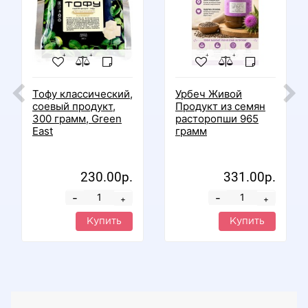
Тофу классический,
Урбеч Живой
соевый продукт,
Продукт из семян
300 грамм, Green
расторопши 965
East
грамм
230.00р.
331.00р.
-
-
+
+
Купить
Купить