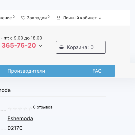
0
0
нение
Закладки
Личный кабинет
 - пт: с 9.00 до 18.00
365-76-20
Корзина
: 0
Производители
FAQ
moda
0 отзывов
Eshemoda
02170