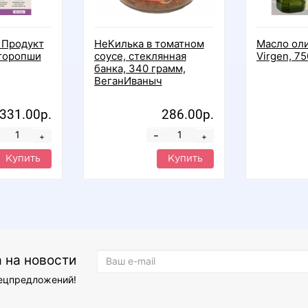
 Продукт
НеКилька в томатном
Масло оли
сторопши
соусе, стеклянная
Virgen, 75
банка, 340 грамм,
ВеганИваныч
331.00р.
286.00р.
-
+
+
Купить
Купить
 на новости
пецпредложений!