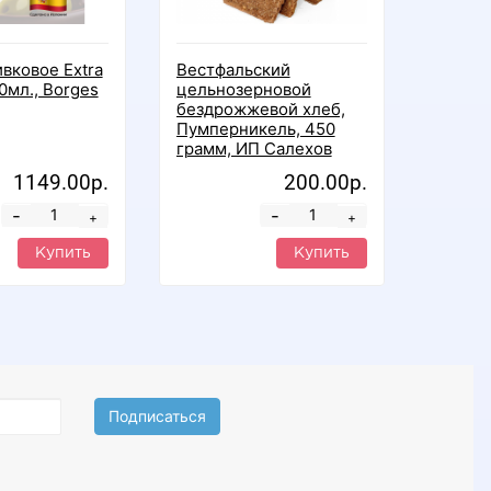
вковое Extra
Вестфальский
Цельн
0мл., Borges
цельнозерновой
бездро
бездрожжевой хлеб,
Спортх
Пумперникель, 450
ИП Са
грамм, ИП Салехов
1149.00р.
200.00р.
-
-
+
+
Купить
Купить
Подписаться