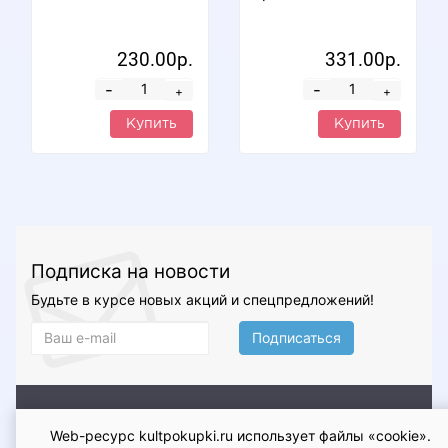
230.00р.
331.00р.
-
-
+
+
Купить
Купить
Подписка на новости
Будьте в курсе новых акций и спецпредложений!
Подписаться
О магазине
Доставка и оплата
Условия возврата и
Web-ресурс kultpokupki.ru использует файлы «cookie».
обмена
Гарантия
Контакты
Оферта
Политика