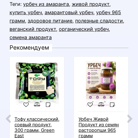
Теги:
урбеч из амаранта
,
живой продукт
,
купить урбеч
,
амарантовый урбеч
,
урбеч 965
грамм
,
здоровое питание
,
полезные сладости
,
веганский продукт
,
органический урбеч
,
семена амаранта
Рекомендуем
Тофу классический,
Урбеч Живой
соевый продукт,
Продукт из семян
300 грамм, Green
расторопши 965
East
грамм