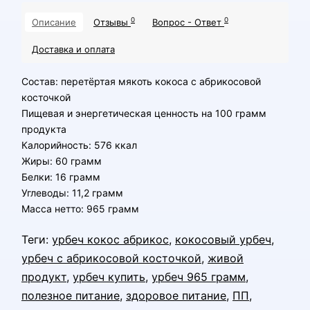
0
0
Описание
Отзывы
Вопрос - Ответ
Доставка и оплата
Состав: перетёртая мякоть кокоса с абрикосовой
косточкой
Пищевая и энергетическая ценность на 100 грамм
продукта
Калорийность: 576 ккал
Жиры: 60 грамм
Белки: 16 грамм
Углеводы: 11,2 грамм
Масса нетто: 965 грамм
Теги:
урбеч кокос абрикос
,
кокосовый урбеч
,
урбеч с абрикосовой косточкой
,
живой
продукт
,
урбеч купить
,
урбеч 965 грамм
,
полезное питание
,
здоровое питание
,
ПП
,