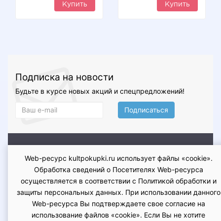
Купить
Купить
Подписка на новости
Будьте в курсе новых акций и спецпредложений!
Подписаться
О магазине
Доставка и оплата
Условия возврата и
Web-ресурс kultpokupki.ru использует файлы «cookie».
обмена
Гарантия
Контакты
Оферта
Политика
Обработка сведений о Посетителях Web-ресурса
конфиденциальности
осуществляется в соответствии с Политикой обработки и
защиты персональных данных. При использовании данного
Web-ресурса Вы подтверждаете свое согласие на
использование файлов «cookie». Если Вы не хотите