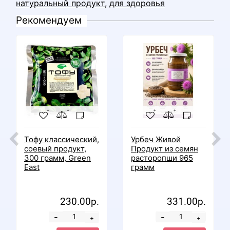
натуральный продукт
,
для здоровья
Рекомендуем
Тофу классический,
Урбеч Живой
соевый продукт,
Продукт из семян
300 грамм, Green
расторопши 965
East
грамм
230.00р.
331.00р.
-
-
+
+